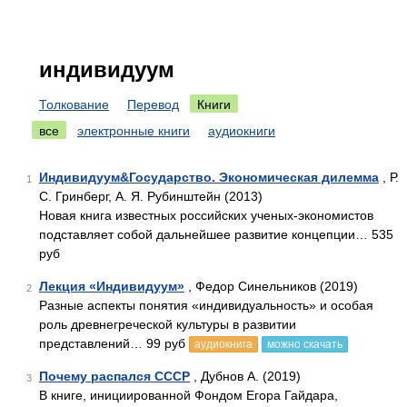
индивидуум
Толкование
Перевод
Книги
все
электронные книги
аудиокниги
Индивидуум&Государство. Экономическая дилемма
, Р.
1
С. Гринберг, А. Я. Рубинштейн (2013)
Новая книга известных российских ученых-экономистов
подставляет собой дальнейшее развитие концепции… 535
руб
Лекция «Индивидуум»
, Федор Синельников (2019)
2
Разные аспекты понятия «индивидуальность» и особая
роль древнегреческой культуры в развитии
представлений… 99 руб
аудиокнига
можно скачать
Почему распался СССР
, Дубнов А. (2019)
3
В книге, инициированной Фондом Егора Гайдара,